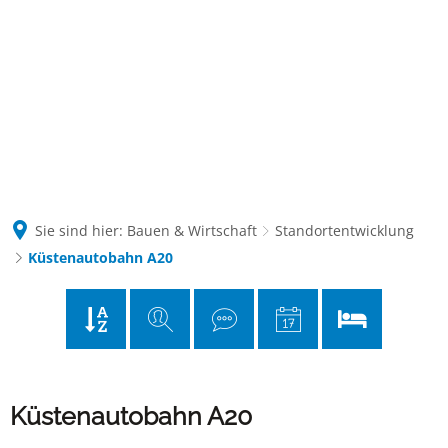
Kontakt
Suche
Sie sind hier:
Bauen & Wirtschaft
Standortentwicklung
Küstenautobahn A20
Küstenautobahn
Küstenautobahn A20