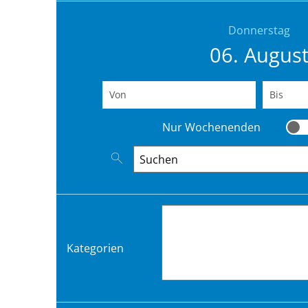
Donnerstag
06. Augus
Von
(Beginndatum eingeben)
Bis
(End
Nur Wochenenden
Nur
Nach Veranstaltungen suchen
Kategorien