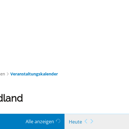
Gemeinde & Rathaus
Bildung & Soziales
Touris
gen
Veranstaltungskalender
dland
Alle anzeigen
Heute